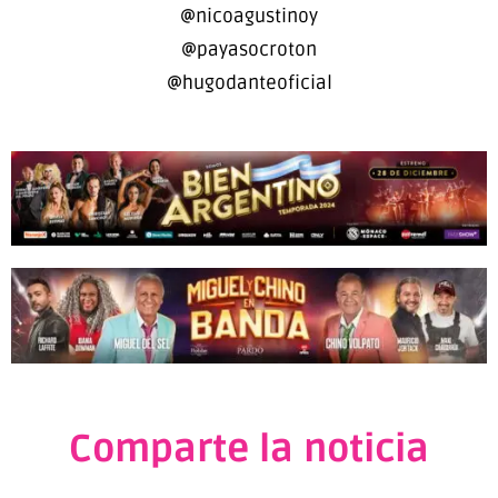
@nicoagustinoy
@payasocroton
@hugodanteoficial
Comparte la noticia