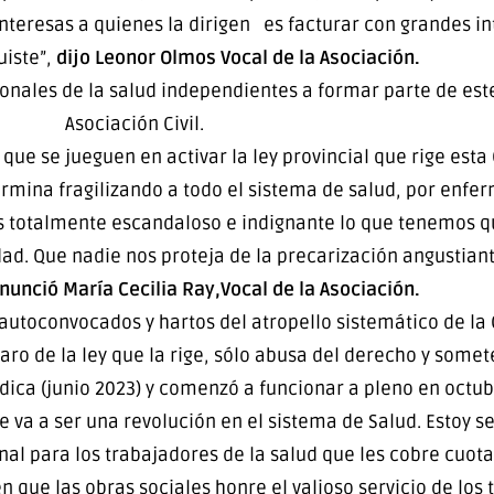
interesas a quienes la dirigen es facturar con grandes i
uiste”,
dijo Leonor Olmos Vocal de la Asociación.
ionales de la salud independientes a formar parte de este
Asociación Civil.
que se jueguen en activar la ley provincial que rige est
termina fragilizando a todo el sistema de salud, por enf
 Es totalmente escandaloso e indignante lo que tenemos q
dad. Que nadie nos proteja de la precarización angustian
nunció María Cecilia Ray,Vocal de la Asociación.
 autoconvocados y hartos del atropello sistemático de la 
ro de la ley que la rige, sólo abusa del derecho y somete
rídica (junio 2023) y comenzó a funcionar a pleno en octu
e va a ser una revolución en el sistema de Salud. Estoy 
onal para los trabajadores de la salud que les cobre cuot
n que las obras sociales honre el valioso servicio de los 