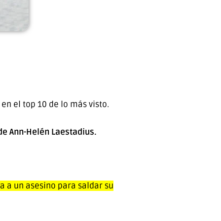
n el top 10 de lo más visto.
de Ann-Helén Laestadius.
a a un asesino para saldar su