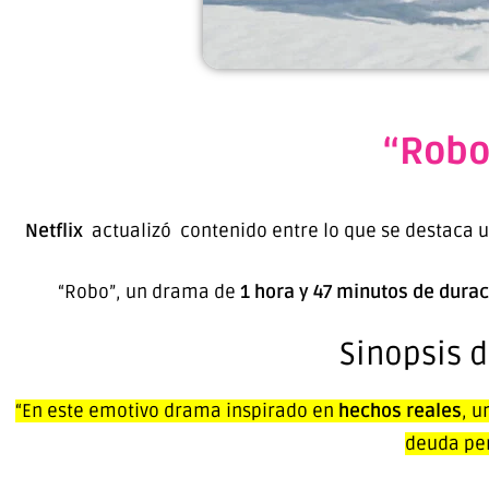
“Robo
Netflix
actualizó contenido entre lo que se destaca 
“Robo”, un drama de
1 hora y 47 minutos de dura
Sinopsis d
“En este emotivo drama inspirado en
hechos reales
, u
deuda pe