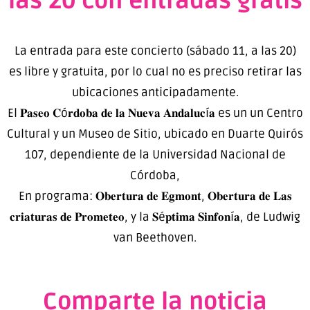
las 20 con entradas gratis
La entrada para este concierto (sábado 11, a las 20)
es libre y gratuita, por lo cual no es preciso retirar las
ubicaciones anticipadamente.
El 𝐏𝐚𝐬𝐞𝐨 𝐂ó𝐫𝐝𝐨𝐛𝐚 𝐝𝐞 𝐥𝐚 𝐍𝐮𝐞𝐯𝐚 𝐀𝐧𝐝𝐚𝐥𝐮𝐜í𝐚 es un un Centro
Cultural y un Museo de Sitio, ubicado en Duarte Quirós
107, dependiente de la Universidad Nacional de
Córdoba,
En programa: 𝐎𝐛𝐞𝐫𝐭𝐮𝐫𝐚 𝐝𝐞 𝐄𝐠𝐦𝐨𝐧𝐭, 𝐎𝐛𝐞𝐫𝐭𝐮𝐫𝐚 𝐝𝐞 𝐋𝐚𝐬
𝐜𝐫𝐢𝐚𝐭𝐮𝐫𝐚𝐬 𝐝𝐞 𝐏𝐫𝐨𝐦𝐞𝐭𝐞𝐨, y la 𝐒é𝐩𝐭𝐢𝐦𝐚 𝐒𝐢𝐧𝐟𝐨𝐧í𝐚, de Ludwig
van Beethoven.
Comparte la noticia