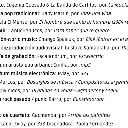
to
: Eugenia Quevedo & La Banda de Carlitos, por
La Muela
a pop tradicional
: Dany Martin, por
Toda una vida
.
la El Mensu, por
El hombre que canta al hombre (1964-r
til:
Canticuénticos, por
Para saber que te
quiero.
ión-world music:
Chango Spasiuk, por
Eiké (Entrar en el 
ión/producción audiovisual:
Gustavo Santaolalla, por
The
ía de grabación:
Escalandrum, por
Escalectric.
um artista pop urbano:
Emilia, por
.mp3.
lbum música electrónica:
Evlay, por
333.
Marcos, por
Dos siglos de música / Compositoras argenti
Divididos, por
Divididos en Vélez – Agradecer y seguir.
 rock pesado / punk
: Barro, por
Constimordor.
 de cuarteto:
Cachumba, por
Arriba las palmitas.
rtada:
Evlay, por
333
. Diseñadora: Paula Fernández.