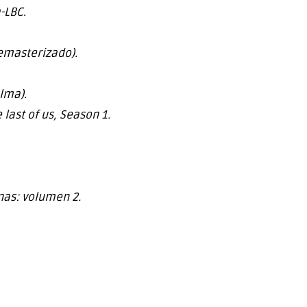
-LBC
.
emasterizado).
alma).
 last of us, Season 1.
nas: volumen 2.