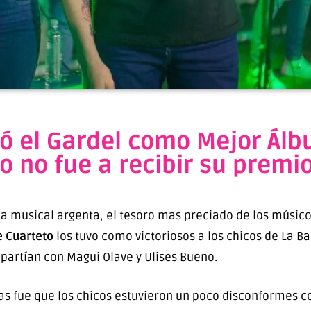
ó el Gardel como Mejor Álb
o no fue a recibir su premi
ia musical argenta, el tesoro mas preciado de los músi
e Cuarteto
los tuvo como victoriosos a los chicos de La Ba
artían con Magui Olave y Ulises Bueno.
s fue que los chicos estuvieron un poco disconformes con