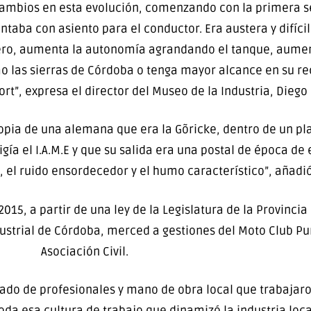
ambios en esta evolución, comenzando con la primera ser
ntaba con asiento para el conductor. Era austera y difíc
ero, aumenta la autonomía agrandando el tanque, aumen
 las sierras de Córdoba o tenga mayor alcance en su re
rt”, expresa el director del Museo de la Industria, Diego 
copia de una alemana que era la Gõricke, dentro de un pla
gía el I.A.M.E y que su salida era una postal de época de 
, el ruido ensordecedor y el humo característico”, añadió
015, a partir de una ley de la Legislatura de la Provincia 
dustrial de Córdoba, merced a gestiones del Moto Club 
Asociación Civil.
ado de profesionales y mano de obra local que trabajaro
toda esa cultura de trabajo que dinamizó la industria loca