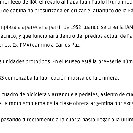
mer Jeep de IKA, el regalo al Papa Juan Pablo II (una mod
) de cabina no presurizada en cruzar el atlántico de la Fá
ieza a aparecer a partir de 1952 cuando se crea la IAM
técnico, y que funcionara dentro del predios actual de Fa
ones, Ex. FMA) camino a Carlos Paz.
s unidades prototipos. En el Museo está la pre–serie núm
53 comenzaba la fabricación masiva de la primera.
 cuadro de bicicleta y arranque a pedales, asiento de cue
a la moto emblema de la clase obrera argentina por exc
ó) pasando directamente a la cuarta hasta llegar a la últ