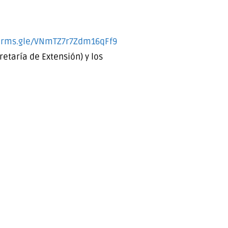
orms.gle/
VNmTZ7r7Zdm16qFf9
etaría de Extensión) y los