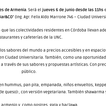
es de Armenia
. Será el
jueves 6 de junio desde las 11hs
e
Bar&CO
” (Ing. Agr. Felix Aldo Marrone 746 – Ciudad Universi
 que las colectividades residentes en Córdoba llevan ade
staurantes y cafeterías de la UNC.
os sabores del mundo a precios accesibles y en espacios
 en Ciudad Universitaria. También, como una oportunidad 
a través de sus sabores y propuestas artísticas. Con prec
público.
yen hummus, pan pita, empanada, niños envueltos, keppe 
uflé de queso)-, con versión vegetariana. También shawar
 armenio y, como postres, gata y baclawa.