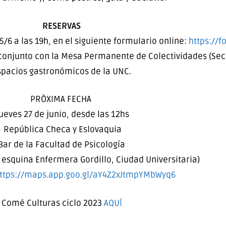
RESERVAS
/6 a las 19h, en el siguiente formulario online:
https://f
conjunto con la Mesa Permanente de Colectividades (Secr
spacios gastronómicos de la UNC.
PRÒXIMA FECHA
ueves 27 de junio, desde las 12hs
República Checa y Eslovaquia
Bar de la Facultad de Psicología
 esquina Enfermera Gordillo, Ciudad Universitaria)
ttps://maps.app.goo.gl/
aY4Z2xJtmpYMbWyq6
Comé Culturas ciclo 2023
AQUÍ