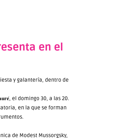
resenta en el
esta y galantería, dentro de
 𝐲 𝐅𝐚𝐮𝐫𝐞́, el domingo 30, a las 20.
ratoria, en la que se forman
trumentos.
oema sinfónica de Modest Mussorgsky,