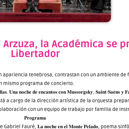
a Arzuza, la Académica se p
Libertador
n apariencia tenebrosa, contrastan con un ambiente de fi
n mismo programa de concierto.
 𝐧𝐨𝐜𝐡𝐞 𝐝𝐞 𝐞𝐧𝐜𝐚𝐧𝐭𝐨𝐬 𝐜𝐨𝐧 𝐌𝐮𝐬𝐬𝐨𝐫𝐠𝐬𝐤𝐲, 𝐒𝐚𝐢𝐧𝐭-𝐒𝐚𝐞̈𝐧
stá a cargo de la dirección artística de la orquesta prepa
olaboración con un equipo de trabajo por familia de ins
𝐏𝐫𝐨𝐠𝐫𝐚𝐦𝐚
do de Gabriel Fauré, 𝐋𝐚 𝐧𝐨𝐜𝐡𝐞 𝐞𝐧 𝐞𝐥 𝐌𝐨𝐧𝐭𝐞 𝐏𝐞𝐥𝐚𝐝𝐨, p