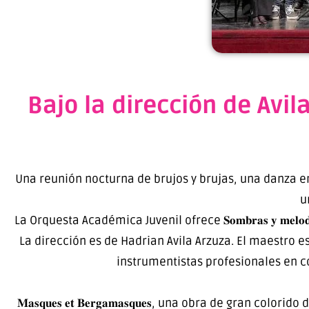
Bajo la dirección de Avil
Una reunión nocturna de brujos y brujas, una danza e
u
La Orquesta Académica Juvenil ofrece 𝐒𝐨𝐦𝐛𝐫𝐚𝐬 𝐲 𝐦𝐞𝐥𝐨𝐝𝐢́𝐚𝐬. 𝐔𝐧𝐚
La dirección es de Hadrian Avila Arzuza. El maestro e
instrumentistas profesionales en c
𝐌𝐚𝐬𝐪𝐮𝐞𝐬 𝐞𝐭 𝐁𝐞𝐫𝐠𝐚𝐦𝐚𝐬𝐪𝐮𝐞𝐬, una obra de gran colori