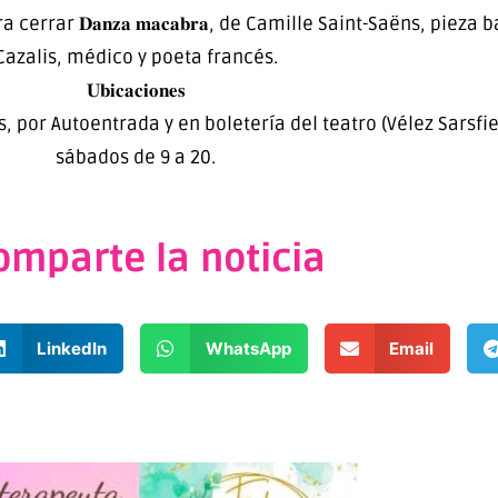
errar 𝐃𝐚𝐧𝐳𝐚 𝐦𝐚𝐜𝐚𝐛𝐫𝐚, de Camille Saint-Saëns, pie
Cazalis, médico y poeta francés.
𝐔𝐛𝐢𝐜𝐚𝐜𝐢𝐨𝐧𝐞𝐬
, por Autoentrada y en boletería del teatro (Vélez Sarsfi
sábados de 9 a 20.
omparte la noticia
LinkedIn
WhatsApp
Email