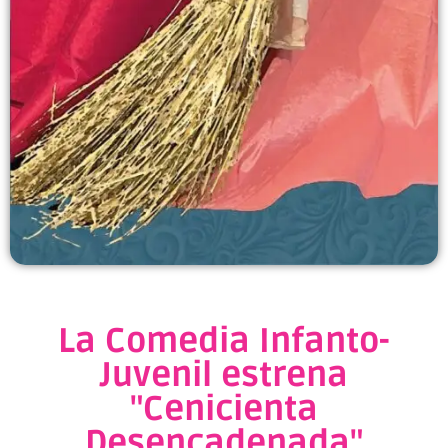
La Comedia Infanto-
Juvenil estrena
"Cenicienta
Desencadenada"