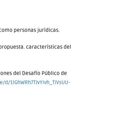
como personas jurídicas.
ropuesta. características del
iones del Desafío Público de
ile/d/1lGhWRh7TJvYIvh_TIVsUU-