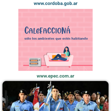
www.cordoba.gob.ar
www.epec.com.ar