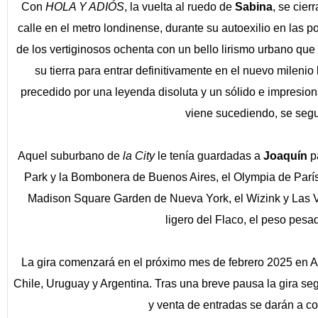
Con
HOLA Y ADIÓS
, la vuelta al ruedo de
Sabina
, se cier
calle en el metro londinense, durante su autoexilio en las p
de los vertiginosos ochenta con un bello lirismo urbano que 
su tierra para entrar definitivamente en el nuevo milenio
precedido por una leyenda disoluta y un sólido e impresion
viene sucediendo, se segui
Aquel suburbano de
la City
le tenía guardadas a
Joaquín
pa
Park y la Bombonera de Buenos Aires, el Olympia de París,
Madison Square Garden de Nueva York, el Wizink y Las Ven
ligero del Flaco, el peso pesa
La gira comenzará en el próximo mes de febrero 2025 en A
Chile, Uruguay y Argentina. Tras una breve pausa la gira se
y venta de entradas se darán a c