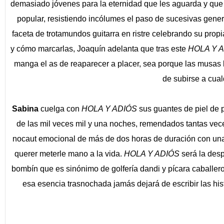
demasiado jóvenes para la eternidad que les aguarda y que d
popular, resistiendo incólumes el paso de sucesivas gener
faceta de trotamundos guitarra en ristre celebrando su prop
y cómo marcarlas, Joaquín adelanta que tras este
HOLA Y 
manga el as de reaparecer a placer, sea porque las musas
de subirse a cua
Sabina
cuelga con
HOLA Y ADIÓS
sus guantes de piel de p
de las mil veces mil y una noches, remendados tantas veces
nocaut emocional de más de dos horas de duración con una 
querer meterle mano a la vida.
HOLA Y ADIÓS
será la des
bombín que es sinónimo de golfería dandi y pícara caballeros
esa esencia trasnochada jamás dejará de escribir las hist