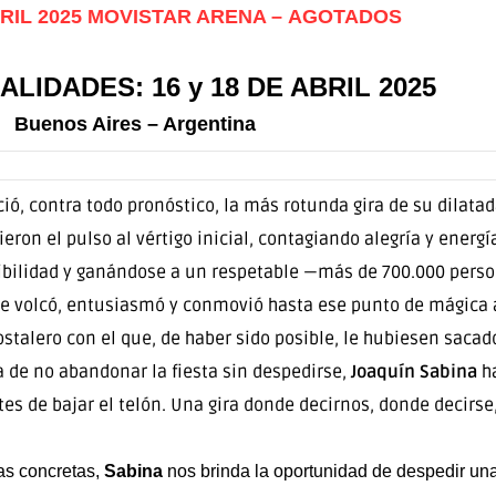
ABRIL 2025 MOVISTAR ARENA – AGOTADOS
LIDADES: 16 y 18 DE ABRIL 2025
Buenos Aires – Argentina
ció, contra todo pronóstico, la más rotunda gira de su dilatad
eron el pulso al vértigo inicial, contagiando alegría y ener
sibilidad y ganándose a un respetable —más de 700.000 perso
se volcó, entusiasmó y conmovió hasta ese punto de mágica 
stalero con el que, de haber sido posible, le hubiesen saca
sía de no abandonar la fiesta sin despedirse,
Joaquín Sabina
ha
es de bajar el telón. Una gira donde decirnos, donde decirse
as concretas,
Sabina
nos brinda la oportunidad de despedir un