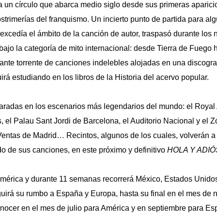
ra un círculo que abarca medio siglo desde sus primeras aparic
ostrimerías del franquismo. Un incierto punto de partida para al
excedía el ámbito de la canción de autor, traspasó durante los n
 bajo la categoría de mito internacional: desde Tierra de Fuego 
ante torrente de canciones indelebles alojadas en una discogra
rá estudiando en los libros de la Historia del acervo popular.
radas en los escenarios más legendarios del mundo: el Royal A
 el Palau Sant Jordi de Barcelona, el Auditorio Nacional y el 
tas de Madrid… Recintos, algunos de los cuales, volverán a se
do de sus canciones, en este próximo y definitivo
HOLA Y ADIÓ
mérica y durante 11 semanas recorrerá México, Estados Unidos
guirá su rumbo a España y Europa, hasta su final en el mes de
onocer en el mes de julio para América y en septiembre para Es