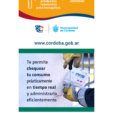
www.cordoba.gob.ar