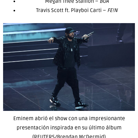
Megan Thee Stallion –
BOA
Travis Scott ft. Playboi Carti –
FE!N
Eminem abrió el show con una impresionante
presentación inspirada en su último álbum
(REUTERS/Brendan McDermid)