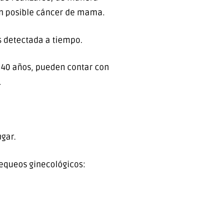
un posible cáncer de mama.
s detectada a tiempo.
e 40 años, pueden contar con
.
gar.
equeos ginecológicos: