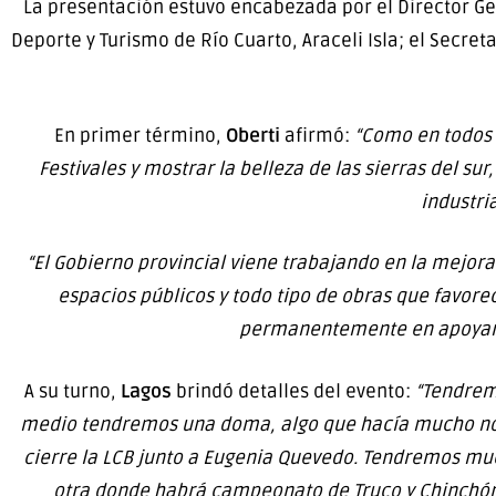
La presentación estuvo encabezada por el Director Gen
Deporte y Turismo de Río Cuarto, Araceli Isla; el Secreta
En primer término,
Oberti
afirmó:
“Como en todos l
Festivales y mostrar la belleza de las sierras del s
industri
“El Gobierno provincial viene trabajando en la mejora
espacios públicos y todo tipo de obras que favore
permanentemente en apoyar y 
A su turno,
Lagos
brindó detalles del evento:
“Tendremo
medio tendremos una doma, algo que hacía mucho no se
cierre la LCB junto a Eugenia Quevedo. Tendremos muc
otra donde habrá campeonato de Truco y Chinchón,