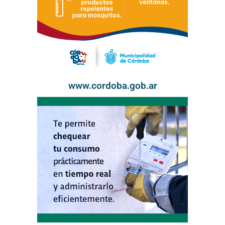
www.cordoba.gob.ar