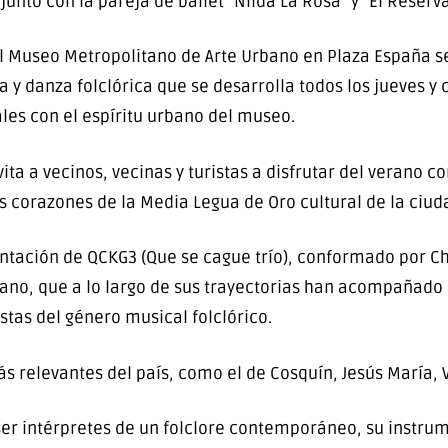
unto con la pareja de ballet “Nilda La Rosa” y “El Reserv
del Museo Metropolitano de Arte Urbano en Plaza España se
a y danza folclórica que se desarrolla todos los jueves y 
ales con el espíritu urbano del museo.
vita a vecinos, vecinas y turistas a disfrutar del verano 
s corazones de la Media Legua de Oro cultural de la ciud
sentación de QCKG3 (Que se cague trío), conformado por 
iano, que a lo largo de sus trayectorias han acompañado
istas del género musical folclórico.
 más relevantes del país, como el de Cosquín, Jesús María, 
er intérpretes de un folclore contemporáneo, su instrum