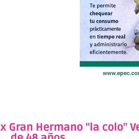
www.epec.co
ex Gran Hermano "la colo" V
de 48 años