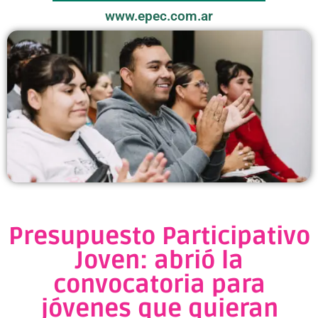
www.epec.com.ar
Presupuesto Participativo
Joven: abrió la
convocatoria para
jóvenes que quieran