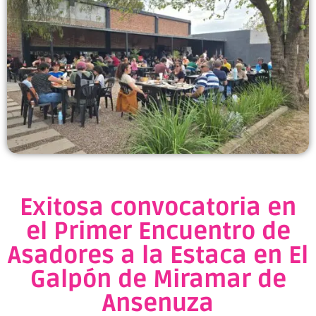
Exitosa convocatoria en
el Primer Encuentro de
Asadores a la Estaca en El
Galpón de Miramar de
Ansenuza