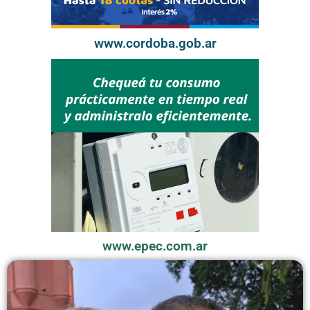
www.cordoba.gob.ar
www.epec.com.ar