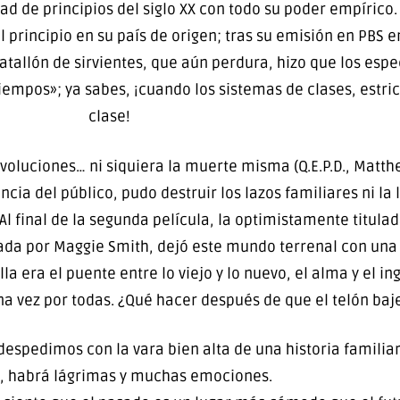
d de principios del siglo XX con todo su poder empírico.
el principio en su país de origen; tras su emisión en PBS 
batallón de sirvientes, que aún perdura, hizo que los es
tiempos»; ya sabes, ¡cuando los sistemas de clases, estr
clase!
luciones… ni siquiera la muerte misma (Q.E.P.D., Matthew
cia del público, pudo destruir los lazos familiares ni la
. Al final de la segunda película, la optimistamente titu
tada por Maggie Smith, dejó este mundo terrenal con una
a era el puente entre lo viejo y lo nuevo, el alma y el in
 vez por todas. ¿Qué hacer después de que el telón baj
 despedimos con la vara bien alta de una historia famili
n, habrá lágrimas y muchas emociones.