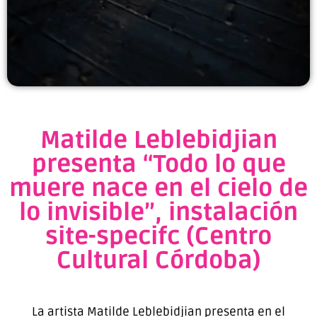
Matilde Leblebidjian
presenta “Todo lo que
muere nace en el cielo de
lo invisible”, instalación
site-specifc (Centro
Cultural Córdoba)
La artista Matilde Leblebidjian presenta en el