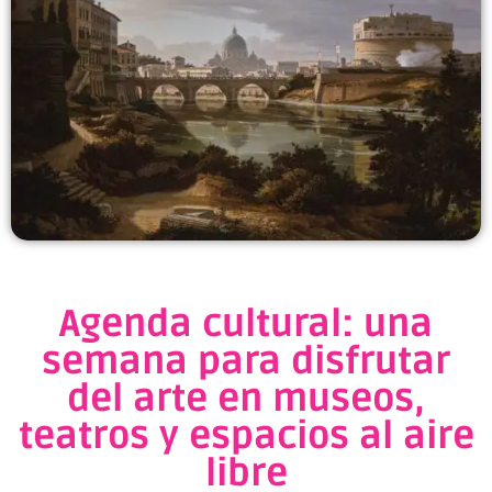
Agenda cultural: una
semana para disfrutar
del arte en museos,
teatros y espacios al aire
libre