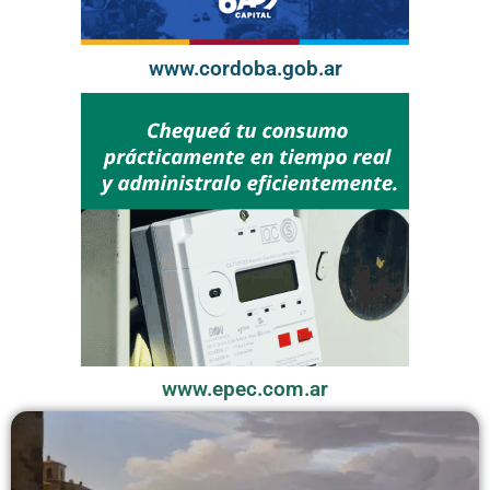
www.cordoba.gob.ar
www.epec.com.ar