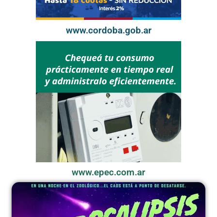
www.cordoba.gob.ar
www.epec.com.ar