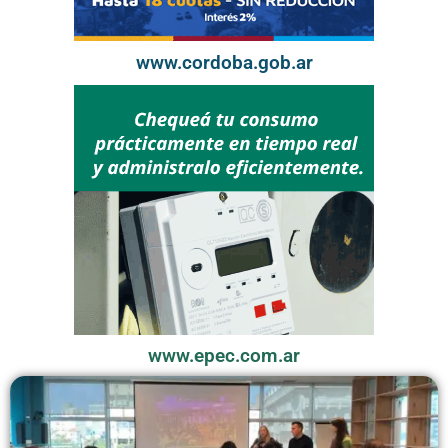
www.cordoba.gob.ar
www.epec.com.ar