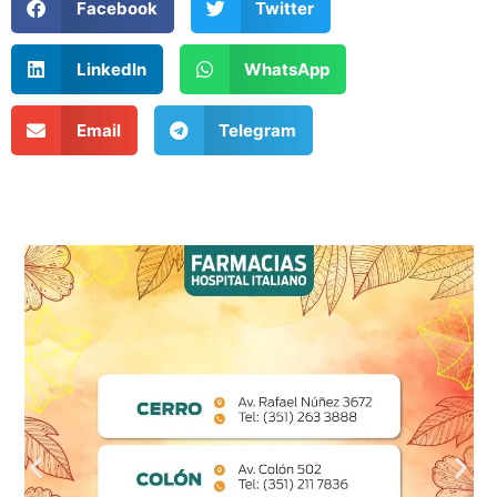
Facebook
Twitter
LinkedIn
WhatsApp
Email
Telegram