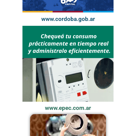
www.cordoba.gob.ar
www.epec.com.ar