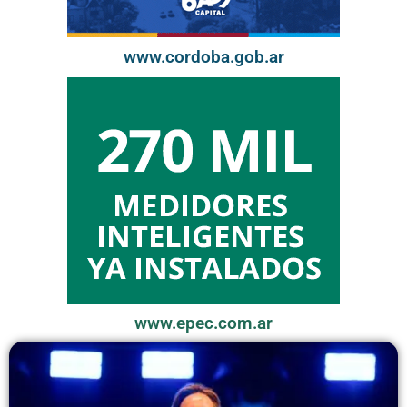
www.cordoba.gob.ar
www.epec.com.ar