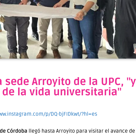
 sede Arroyito de la UPC, "y
de la vida universitaria"
www.instagram.com/p/DQ-bjFIDkwt/?hl=es
l de Córdoba
llegó hasta Arroyito para visitar el avance d