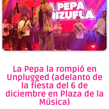
La Pepa la rompió en
Unplugged (adelanto de
la fiesta del 6 de
diciembre en Plaza de la
Música)