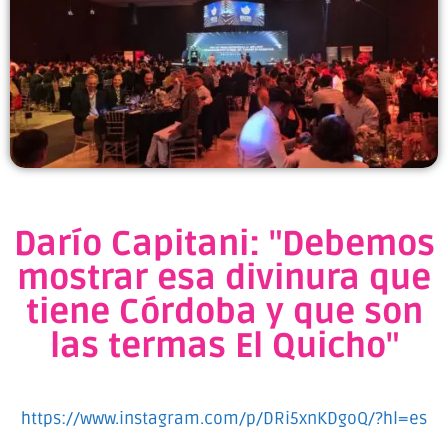
Darío Capitani: "Debemos
mostrar esa divinura que
tiene Córdoba y que son
las termas El Quicho"
https://www.instagram.com/p/DRi5xnKDgoQ/?hl=es