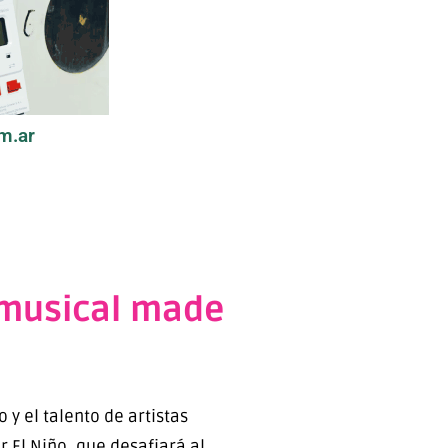
m.ar
 (musical made
y el talento de artistas
 El Niño, que desafiará al