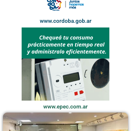
www.cordoba.gob.ar
www.epec.com.ar