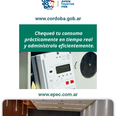
www.cordoba.gob.ar
www.epec.com.ar