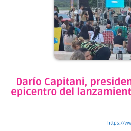
Darío Capitani, preside
epicentro del lanzamient
https://w