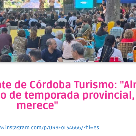
nte de Córdoba Turismo: "A
o de temporada provincial,
merece"
ww.instagram.com/p/DR9FoL5AGGG/?hl=es