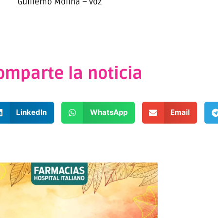
Guillemo Molina – voz
omparte la noticia
LinkedIn
WhatsApp
Email