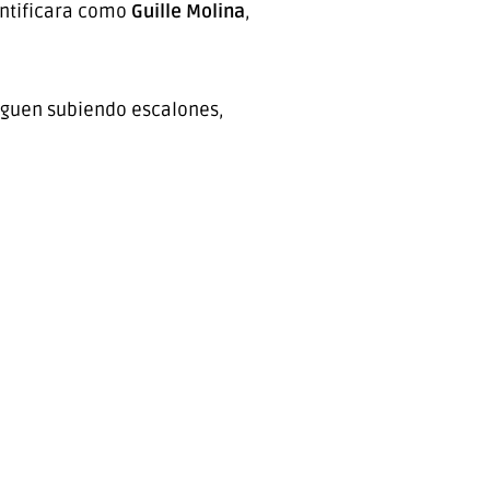
entificara como
Guille Molina
,
iguen subiendo escalones,