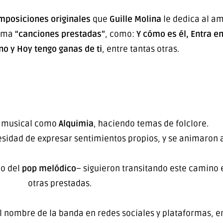
mposiciones originales
que
Guille Molina
le dedica al am
lama
“canciones prestadas”
, como:
Y cómo es él, Entra e
no y Hoy tengo ganas de ti
, entre tantas otras.
La banda
a musical como
Alquimia
, haciendo temas de folclore.
esidad de expresar sentimientos propios, y se animaron
do del
pop melódico
– siguieron transitando este camino 
otras prestadas.
l nombre de la banda en redes sociales y plataformas, e