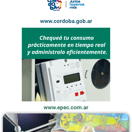
www.cordoba.gob.ar
www.epec.com.ar