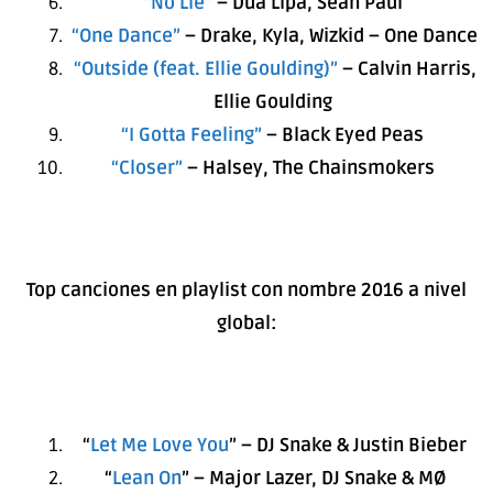
“No Lie”
– Dua Lipa, Sean Paul
“One Dance”
– Drake, Kyla, Wizkid – One Dance
“Outside (feat. Ellie Goulding)”
– Calvin Harris,
Ellie Goulding
“I Gotta Feeling”
– Black Eyed Peas
“Closer”
– Halsey, The Chainsmokers
Top canciones en playlist con nombre 2016 a nivel
global:
“
Let Me Love You
” – DJ Snake & Justin Bieber
“
Lean On
” – Major Lazer, DJ Snake & MØ