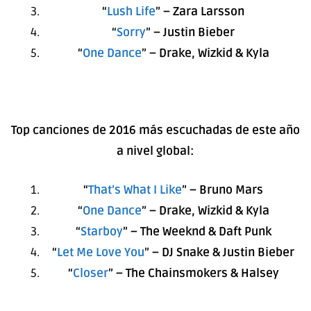
“
Lush Life
” – Zara Larsson
“
Sorry
” – Justin Bieber
“
One Dance
” – Drake, Wizkid & Kyla
Top canciones de 2016 más escuchadas de este año
a nivel global:
“
That’s What I Like
” – Bruno Mars
“
One Dance
” – Drake, Wizkid & Kyla
“
Starboy
” – The Weeknd & Daft Punk
“
Let Me Love You
” – DJ Snake & Justin Bieber
“
Closer
” – The Chainsmokers & Halsey