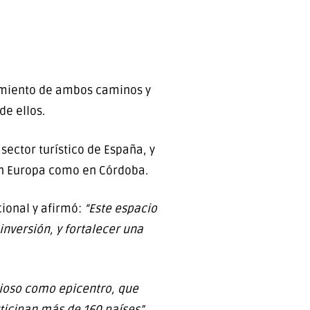
namiento de ambos caminos y
e ellos.
sector turístico de España, y
 en Europa como en Córdoba.
cional y afirmó:
“Este espacio
nversión, y fortalecer una
gioso como epicentro, que
ticipan más de 160 países”
,