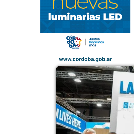
www.cordoba.gob.ar