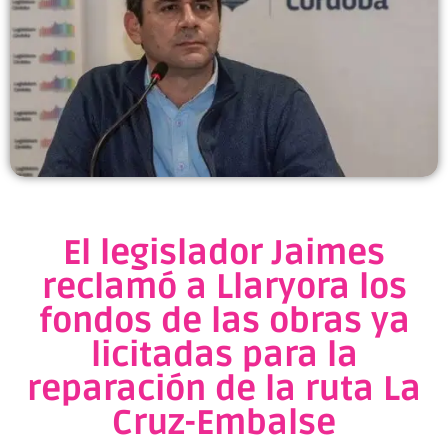
El legislador Jaimes
reclamó a Llaryora los
fondos de las obras ya
licitadas para la
reparación de la ruta La
Cruz-Embalse