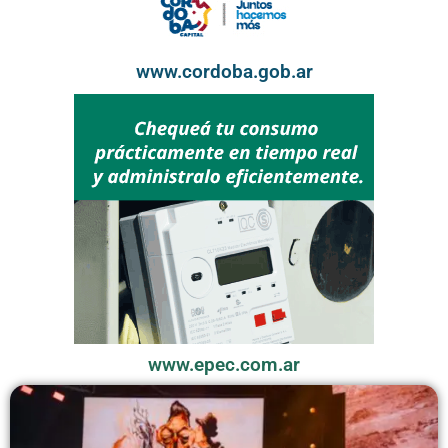
www.cordoba.gob.ar
www.epec.com.ar