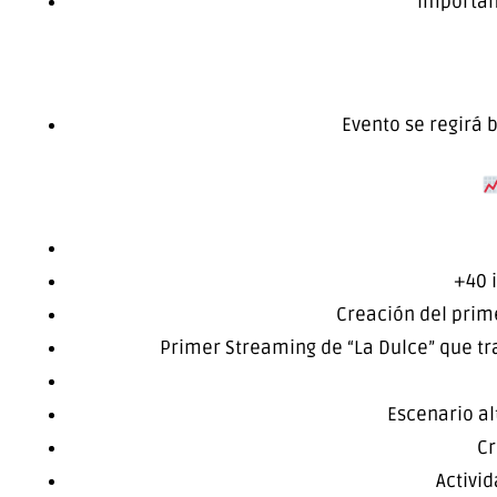
importa
Evento se regirá 
+40 i
⁠Creación del prim
⁠Primer Streaming de “La Dulce” que tr
⁠Escenario al
⁠C
Activid