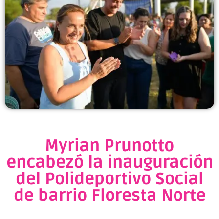
Myrian Prunotto
encabezó la inauguración
del Polideportivo Social
de barrio Floresta Norte