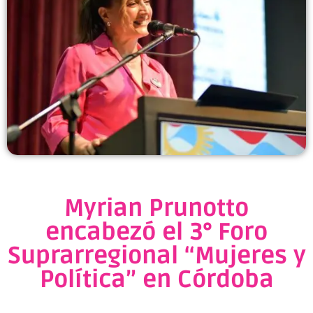
Myrian Prunotto
encabezó el 3° Foro
Suprarregional “Mujeres y
Política” en Córdoba