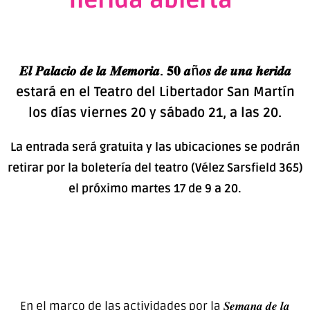
herida abierta"
𝑬𝒍 𝑷𝒂𝒍𝒂𝒄𝒊𝒐 𝒅𝒆 𝒍𝒂 𝑴𝒆𝒎𝒐𝒓𝒊𝒂. 𝟓𝟎 𝒂ñ𝒐𝒔 𝒅𝒆 𝒖𝒏𝒂 𝒉𝒆𝒓𝒊𝒅𝒂
estará en el Teatro del Libertador San Martín
los días viernes 20 y sábado 21, a las 20.
La entrada será gratuita y las ubicaciones se podrán
retirar por la boletería del teatro (Vélez Sarsfield 365)
el próximo martes 17 de 9 a 20.
En el marco de las actividades por la 𝑺𝒆𝒎𝒂𝒏𝒂 𝒅𝒆 𝒍𝒂