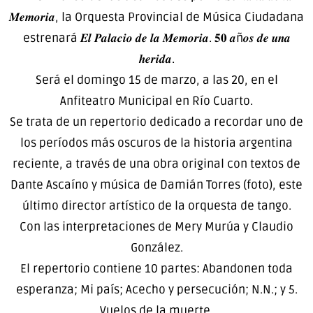
𝑴𝒆𝒎𝒐𝒓𝒊𝒂, la Orquesta Provincial de Música Ciudadana
estrenará 𝑬𝒍 𝑷𝒂𝒍𝒂𝒄𝒊𝒐 𝒅𝒆 𝒍𝒂 𝑴𝒆𝒎𝒐𝒓𝒊𝒂. 𝟓𝟎 𝒂ñ𝒐𝒔 𝒅𝒆 𝒖𝒏𝒂
𝒉𝒆𝒓𝒊𝒅𝒂.
Será el domingo 15 de marzo, a las 20, en el
Anfiteatro Municipal en Río Cuarto.
Se trata de un repertorio dedicado a recordar uno de
los períodos más oscuros de la historia argentina
reciente, a través de una obra original con textos de
Dante Ascaíno y música de Damián Torres (foto), este
último director artístico de la orquesta de tango.
Con las interpretaciones de Mery Murúa y Claudio
González.
El repertorio contiene 10 partes: Abandonen toda
esperanza; Mi país; Acecho y persecución; N.N.; y 5.
Vuelos de la muerte.