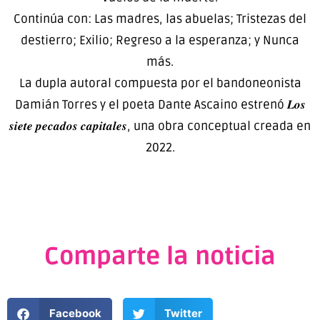
Continúa con: Las madres, las abuelas; Tristezas del
destierro; Exilio; Regreso a la esperanza; y Nunca
más.
La dupla autoral compuesta por el bandoneonista
Damián Torres y el poeta Dante Ascaino estrenó 𝑳𝒐𝒔
𝒔𝒊𝒆𝒕𝒆 𝒑𝒆𝒄𝒂𝒅𝒐𝒔 𝒄𝒂𝒑𝒊𝒕𝒂𝒍𝒆𝒔, una obra conceptual creada en
2022.
Comparte la noticia
Facebook
Twitter