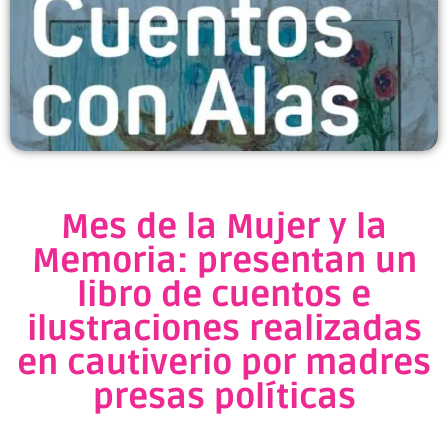
Mes de la Mujer y la
Memoria: presentan un
libro de cuentos e
ilustraciones realizadas
en cautiverio por madres
presas políticas