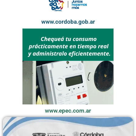
www.cordoba.gob.ar
www.epec.com.ar