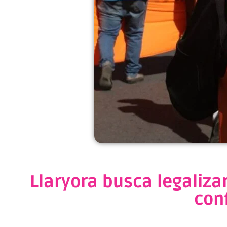
Llaryora busca legaliza
conf