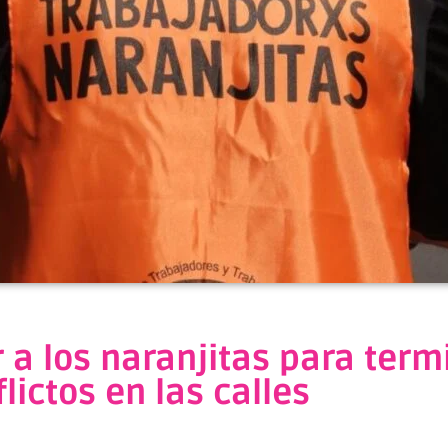
r a los naranjitas para term
lictos en las calles