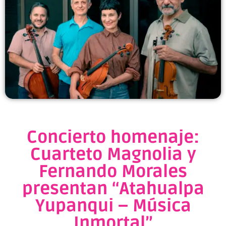
Concierto homenaje:
Cuarteto Magnolia y
Fernando Morales
presentan “Atahualpa
Yupanqui – Música
Inmortal”